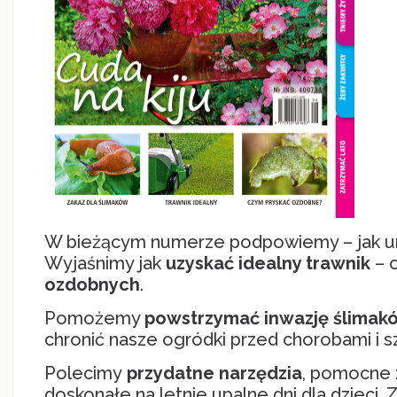
W bieżącym numerze podpowiemy – jak u
Wyjaśnimy jak
uzyskać idealny trawnik
– o
ozdobnych
.
Pomożemy
powstrzymać inwazję ślimak
chronić nasze ogródki przed chorobami i sz
Polecimy
przydatne narzędzia
, pomocne 
doskonałe na letnie upalne dni dla dzieci.