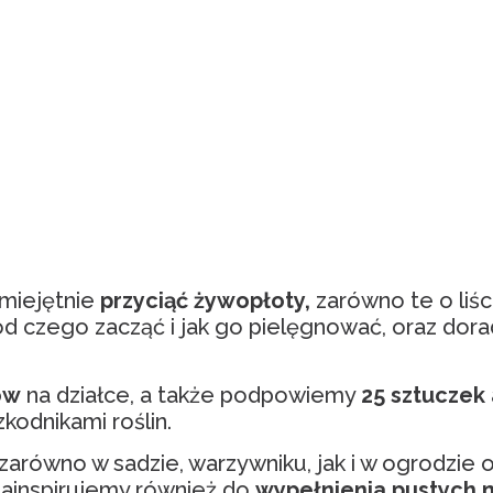
miejętnie
przyciąć żywopłoty,
zarówno te o liśc
d czego zacząć i jak go pielęgnować, oraz dor
ów
na działce, a także podpowiemy
25 sztuczek
kodnikami roślin.
zarówno w sadzie, warzywniku, jak i w ogrodzie
 Zainspirujemy również do
wypełnienia pustych m