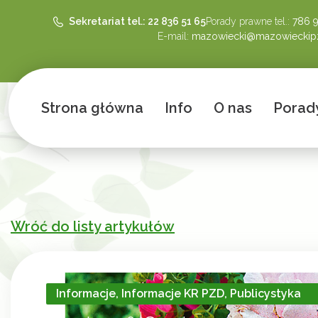
Sekretariat tel.: 22 836 51 65
Porady prawne tel.:
786 
E-mail:
mazowiecki@mazowieckipz
Strona główna
Info
O nas
Porad
Wróć do listy artykułów
Informacje
,
Informacje KR PZD
,
Publicystyka