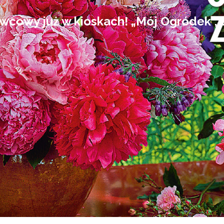
cowy już w kioskach! „Mój Ogródek”, ty