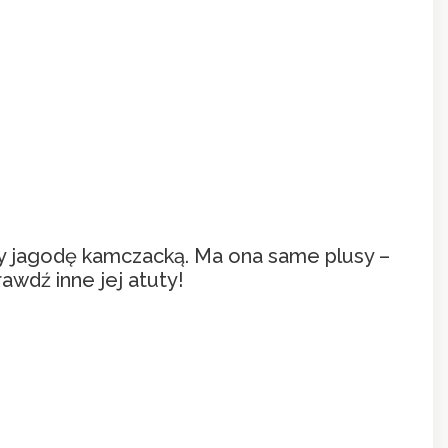
my jagodę kamczacką. Ma ona same plusy –
awdź inne jej atuty!