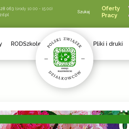
Oferty
928 063
(środy 10:00 - 15:00)
Szukaj
Pracy
d.pl
y
ROD
Szkolenia
Przetargi
Pliki i druki