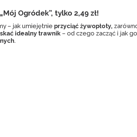
Mój Ogródek”, tylko 2,49 zł!
 – jak umiejętnie
przyciąć żywopłoty,
zarówno 
skać idealny trawnik
– od czego zacząć i jak g
bnych
.