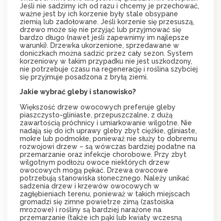
Jeśli nie sadzimy ich od razu i chcemy je przechować,
ważne jest by ich korzenie były stale obsypane
ziemią lub zadołowane. Jeśli korzenie się przesuszą,
drzewo może się nie przyjąć lub przyjmować się
bardzo długo (nawet jeśli zapewnimy im najlepsze
warunki). Drzewka ukorzenione, sprzedawane w
doniczkach można sadzić przez cały sezon. System
korzeniowy w takim przypadku nie jest uszkodzony,
nie potrzebuje czasu na regenerację i roślina szybciej
się przyjmuje posadzona z bryłą ziemi.
Jakie wybrać gleby i stanowisko?
Większość drzew owocowych preferuje gleby
piaszczysto-gliniaste, przepuszczalne, z dużą
zawartością próchnicy i umiarkowanie wilgotne. Nie
nadają się do ich uprawy gleby zbyt ciężkie, gliniaste,
mokre lub podmokłe, ponieważ nie służy to dobremu
rozwojowi drzew – są wówczas bardziej podatne na
przemarzanie oraz infekcje chorobowe. Przy zbyt
wilgotnym podłożu owoce niektórych drzew
owocowych mogą pękać. Drzewa owocowe
potrzebują stanowiska słonecznego. Należy unikać
sadzenia drzew i krzewów owocowych w
zagłębieniach terenu, ponieważ w takich miejscach
gromadzi się zimne powietrze zimą (zastoiska
mrozowe) i rośliny są bardziej narażone na
przemarzanie (także ich pąki lub kwiaty wczesną