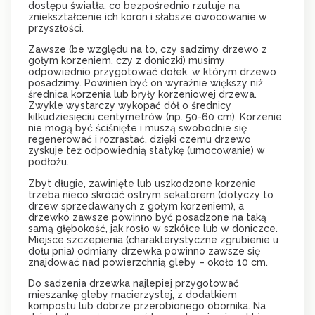
dostępu światła, co bezpośrednio rzutuje na
zniekształcenie ich koron i słabsze owocowanie w
przyszłości.
Zawsze (be względu na to, czy sadzimy drzewo z
gołym korzeniem, czy z doniczki) musimy
odpowiednio przygotować dołek, w którym drzewo
posadzimy. Powinien być on wyraźnie większy niż
średnica korzenia lub bryły korzeniowej drzewa.
Zwykle wystarczy wykopać dół o średnicy
kilkudziesięciu centymetrów (np. 50-60 cm). Korzenie
nie mogą być ściśnięte i muszą swobodnie się
regenerować i rozrastać, dzięki czemu drzewo
zyskuje też odpowiednią statykę (umocowanie) w
podłożu.
Zbyt długie, zawinięte lub uszkodzone korzenie
trzeba nieco skrócić ostrym sekatorem (dotyczy to
drzew sprzedawanych z gołym korzeniem), a
drzewko zawsze powinno być posadzone na taką
samą głębokość, jak rosło w szkółce lub w doniczce.
Miejsce szczepienia (charakterystyczne zgrubienie u
dołu pnia) odmiany drzewka powinno zawsze się
znajdować nad powierzchnią gleby – około 10 cm.
Do sadzenia drzewka najlepiej przygotować
mieszankę gleby macierzystej, z dodatkiem
kompostu lub dobrze przerobionego obornika. Na