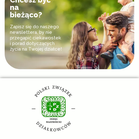
na
bieżąco?
Zapisz się do naszego
newslettera, by nie
przegapić ciekawostek
i porad dotyczących
życia na Twojej działce!