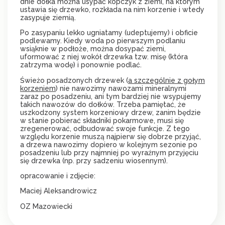
dnie dołka można usypać kopczyk z ziemi, na którym
ustawia się drzewko, rozkłada na nim korzenie i wtedy
zasypuje ziemią.
Po zasypaniu lekko ugniatamy (udeptujemy) i obficie
podlewamy. Kiedy woda po pierwszym podlaniu
wsiąknie w podłoże, można dosypać ziemi,
uformować z niej wokół drzewka tzw. misę (która
zatrzyma wodę) i ponownie podlać.
Świeżo posadzonych drzewek (
a szczególnie z gołym
korzeniem
) nie nawozimy nawozami mineralnymi
zaraz po posadzeniu, ani tym bardziej nie wsypujemy
takich nawozów do dołków. Trzeba pamiętać, że
uszkodzony system korzeniowy drzew, zanim będzie
w stanie pobierać składniki pokarmowe, musi się
zregenerować, odbudować swoje funkcje. Z tego
względu korzenie muszą najpierw się dobrze przyjąć,
a drzewa nawozimy dopiero w kolejnym sezonie po
posadzeniu lub przy najmniej po wyraźnym przyjęciu
się drzewka (np. przy sadzeniu wiosennym).
opracowanie i zdjęcie:
Maciej Aleksandrowicz
OZ Mazowiecki