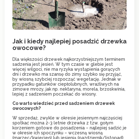
Jak i kiedy najlepiej posadzić drzewka
owocowe?
Dla większości drzewek najkorzystniejszym terminem
sadzenia jest jesień. W tym czasie w glebie jest
więcej wilgoci, nie ma ryzyka wystąpienia gorących
dni i drzewko ma szansę do zimy szybko się przyjąć,
by wiosną szybciej rozpocząć wegetację. Jednak w
przypadku gatunków ciepłolubnych, wrażliwych na
zimowe mrozy, jak np. nektaryna, morela, brzoskwinia,
lepiej z sadzeniem poczekać do wiosny.
Co warto wiedzieć przed sadzeniem drzewek
owocowych?
W sprzedaż, zwykle w okresie jesiennym najczęściej
spotkać można 2-3 letnie drzewka z tzw. gołym
korzeniem gotowe do posadzenia – najlepiej sadzić je
w okresie ich spoczynku – wczesną wiosną
(marzec/kwiecień) lub jesienią (październik/listopad).