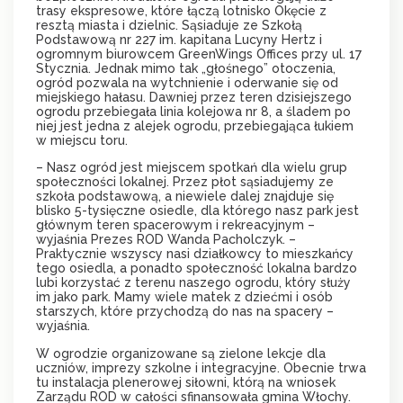
trasy ekspresowe, które łączą lotnisko Okęcie z
resztą miasta i dzielnic. Sąsiaduje ze Szkołą
Podstawową nr 227 im. kapitana Lucyny Hertz i
ogromnym biurowcem GreenWings Offices przy ul. 17
Stycznia. Jednak mimo tak „głośnego” otoczenia,
ogród pozwala na wytchnienie i oderwanie się od
miejskiego hałasu. Dawniej przez teren dzisiejszego
ogrodu przebiegała linia kolejowa nr 8, a śladem po
niej jest jedna z alejek ogrodu, przebiegająca łukiem
w miejscu toru.
– Nasz ogród jest miejscem spotkań dla wielu grup
społeczności lokalnej. Przez płot sąsiadujemy ze
szkoła podstawową, a niewiele dalej znajduje się
blisko 5-tysięczne osiedle, dla którego nasz park jest
głównym teren spacerowym i rekreacyjnym –
wyjaśnia Prezes ROD Wanda Pacholczyk. –
Praktycznie wszyscy nasi działkowcy to mieszkańcy
tego osiedla, a ponadto społeczność lokalna bardzo
lubi korzystać z terenu naszego ogrodu, który służy
im jako park. Mamy wiele matek z dziećmi i osób
starszych, które przychodzą do nas na spacery –
wyjaśnia.
W ogrodzie organizowane są zielone lekcje dla
uczniów, imprezy szkolne i integracyjne. Obecnie trwa
tu instalacja plenerowej siłowni, którą na wniosek
Zarządu ROD w całości sfinansowała gmina Włochy.