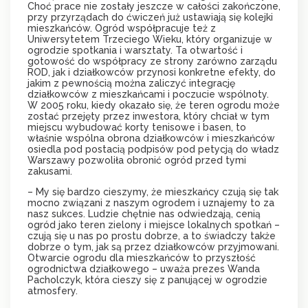
Choć prace nie zostały jeszcze w całości zakończone,
przy przyrządach do ćwiczeń już ustawiają się kolejki
mieszkańców. Ogród współpracuje też z
Uniwersytetem Trzeciego Wieku, który organizuje w
ogrodzie spotkania i warsztaty. Ta otwartość i
gotowość do współpracy ze strony zarówno zarządu
ROD, jak i działkowców przynosi konkretne efekty, do
jakim z pewnością można zaliczyć integrację
działkowców z mieszkańcami i poczucie wspólnoty.
W 2005 roku, kiedy okazało się, że teren ogrodu może
zostać przejęty przez inwestora, który chciał w tym
miejscu wybudować korty tenisowe i basen, to
właśnie wspólna obrona działkowców i mieszkańców
osiedla pod postacią podpisów pod petycją do władz
Warszawy pozwoliła obronić ogród przed tymi
zakusami.
– My się bardzo cieszymy, że mieszkańcy czują się tak
mocno związani z naszym ogrodem i uznajemy to za
nasz sukces. Ludzie chętnie nas odwiedzają, cenią
ogród jako teren zielony i miejsce lokalnych spotkań –
czują się u nas po prostu dobrze, a to świadczy także
dobrze o tym, jak są przez działkowców przyjmowani.
Otwarcie ogrodu dla mieszkańców to przyszłość
ogrodnictwa działkowego – uważa prezes Wanda
Pacholczyk, która cieszy się z panującej w ogrodzie
atmosfery.