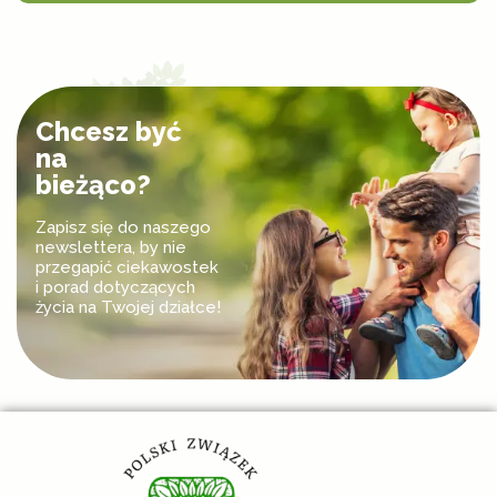
Chcesz być
na
bieżąco?
Zapisz się do naszego
newslettera, by nie
przegapić ciekawostek
i porad dotyczących
życia na Twojej działce!