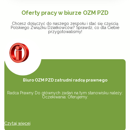
Oferty pracy w biurze OZM PZD
Chcesz dołączyć do naszego zespołu i stać się częścią
Polskiego Związku Działkowców? Sprawdź, co dla Ciebie
przygotowaliśmy!
Biuro OZM PZD zatrudni radcę prawnego
Radca Prawny Do głównych zadań na tym stanowisku należy:
Oczekiwania: Oferujemy:
Czytaj więcej
Cz