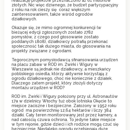
realizację projektów przeznaczono aż 61 milionów
złotych. Nic więc dziwnego, że budżet partycypacyjny
z roku na rok cieszy się coraz większym
zainteresowaniem, także wśród ogrodów
działkowych.
Okazuje się, że mimo ogromnej konkurencji (w
bieżącej edycji zgłoszonych zostało 2782
pomysłów, z czego pod głosowanie zostało
poddanych 1808), działkowcy potrafią przekonać
społeczność tak dużego miasta, do głosowania na
projekty związane z ogrodami.
Tegorocznym pomysłodawcą sfinansowania urządzeń
na placu zabaw w ROD im. Żwirki i Wigury w
Warszawie są jednak nie działkowcy, a mieszkańcy
pobliskiego osiedla, którzy aktywnie korzystają z
ogrodu działkowego, choć nie koniecznie z działek.
Dlaczego zatem projekt, który złożyli dotyczy
montażu urządzeń w ROD?
ROD im. Żwirki i Wigury położony przy ul. Astronautów
17a w dzielnicy Włochy tuż obok lotniska Okęcie to
miejsce zaciszne i bezpieczne. Założony w 1952 roku
ogród ma powierzchnię 12,64 hektarów i liczy 384
działki. Cały teren monitorowany jest przez kamery, a
nad całością czuwa ochrona. To jedyne takie miejsce
w tym rejonie, gdzie dzieci i ich rodzice mogą czuć się
bezpiecznie. Niedaleko ogrodu przebiegają duże