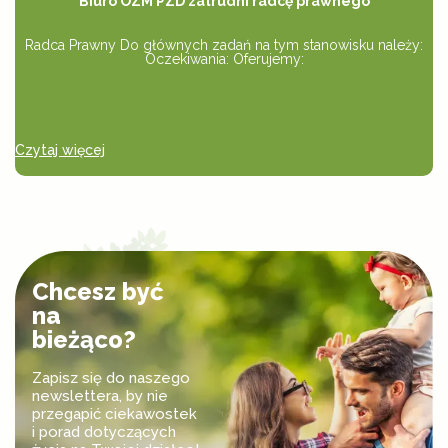
Biuro OZM PZD zatrudni radcę prawnego
Radca Prawny Do głównych zadań na tym stanowisku należy:
Oczekiwania: Oferujemy:
Czytaj więcej
Cz
Chcesz być
na
bieżąco?
Zapisz się do naszego
newslettera, by nie
przegapić ciekawostek
i porad dotyczących