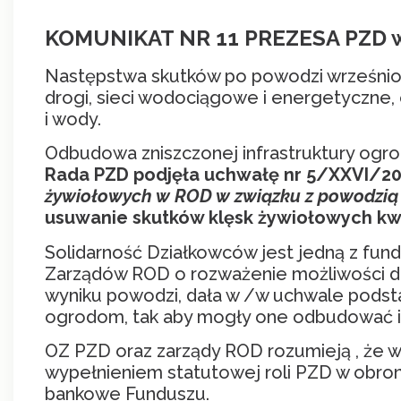
KOMUNIKAT NR 11 PREZESA PZD w 
Następstwa skutków po powodzi wrześniowe
drogi, sieci wodociągowe i energetyczne,
i wody.
Odbudowa zniszczonej infrastruktury og
Rada PZD podjęła uchwałę nr 5/XXVI/2
żywiołowych w ROD w związku z powodzią z
usuwanie skutków klęsk żywiołowych kwo
Solidarność Działkowców jest jedną z fu
Zarządów ROD o rozważenie możliwości dok
wyniku powodzi, dała w /w uchwale podst
ogrodom, tak aby mogły one odbudować in
OZ PZD oraz zarządy ROD rozumieją , że w
wypełnieniem statutowej roli PZD w obron
bankowe Funduszu.