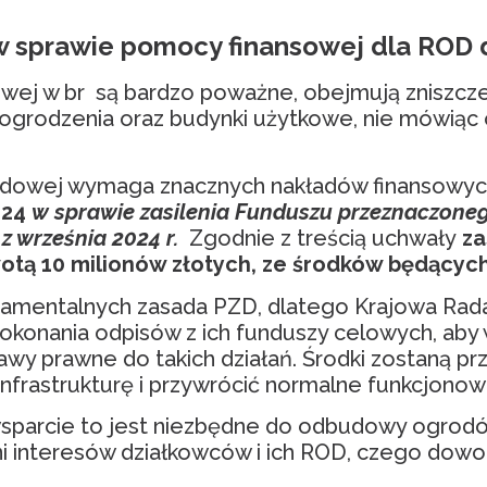
sprawie pomocy finansowej dla ROD 
j w br są bardzo poważne, obejmują zniszczenia
 ogrodzenia oraz budynki użytkowe, nie mówiąc
rodowej wymaga znacznych nakładów finansowyc
024
w sprawie zasilenia Funduszu przeznaczone
 września 2024 r.
Zgodnie z treścią uchwały
za
tą 10 milionów złotych, ze środków będących 
ndamentalnych zasada PZD, dlatego Krajowa Rad
onania odpisów z ich funduszy celowych, aby w
awy prawne do takich działań. Środki zostan
frastrukturę i przywrócić normalne funkcjonow
sparcie to jest niezbędne do odbudowy ogrodów
i interesów działkowców i ich ROD, czego dowo