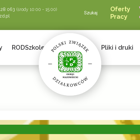
Oferty
928 063
(środy 10:00 - 15:00)
Szukaj
Pracy
d.pl
y
ROD
Szkolenia
Przetargi
Pliki i druki