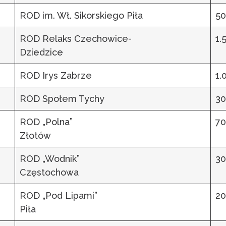
ROD im. Wł. Sikorskiego Piła
50
ROD Relaks Czechowice-
1.
Dziedzice
ROD Irys Zabrze
1.
ROD Społem Tychy
30
ROD „Polna”
70
Złotów
ROD „Wodnik”
30
Częstochowa
ROD „Pod Lipami”
20
Piła