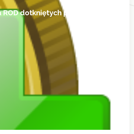
 ROD dotkniętych powodzią