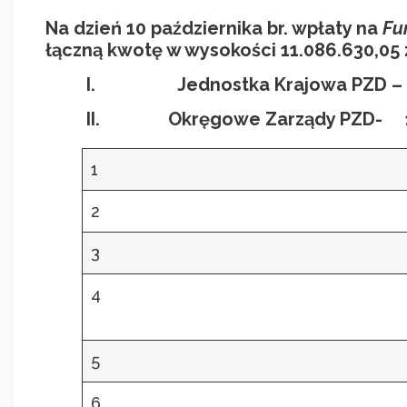
Na dzień 10 października br. wpłaty na
Fun
łączną kwotę w wysokości 11.086.630,05 
I.
Jednostka Krajowa PZD – 1
II.
Okręgowe Zarządy PZD- 1.
1
2
3
4
5
6