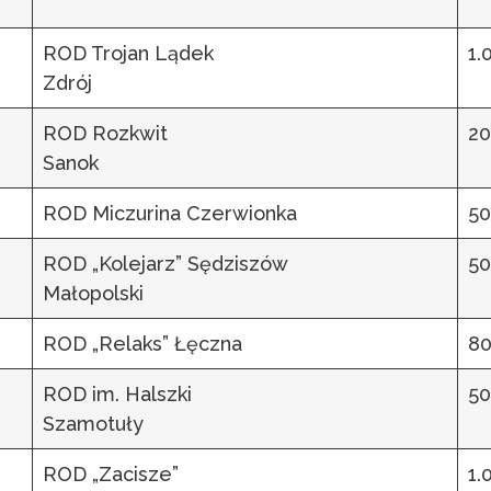
ROD Trojan Lądek
1.
Zdrój
ROD Rozkwit
20
Sanok
ROD Miczurina Czerwionka
50
ROD „Kolejarz” Sędziszów
50
Małopolski
ROD „Relaks” Łęczna
80
ROD im. Halszki
50
Szamotuły
ROD „Zacisze”
1.