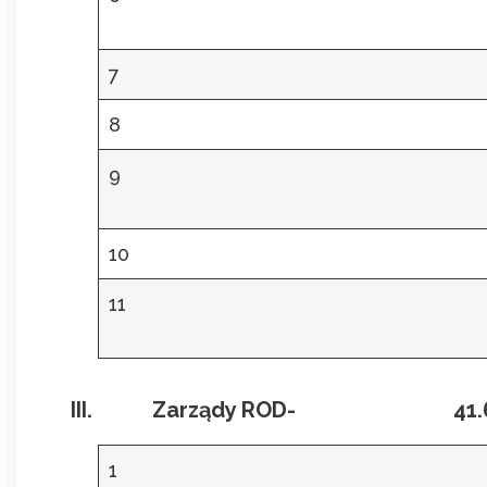
7
8
9
10
11
III.
Zarządy ROD- 41.630,
1