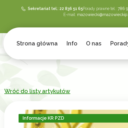
Sekretariat tel.: 22 836 51 65
Porady prawne tel.:
786 
E-mail:
mazowiecki@mazowieckipz
Strona główna
Info
O nas
Porad
Wróć do listy artykułów
Informacje KR PZD