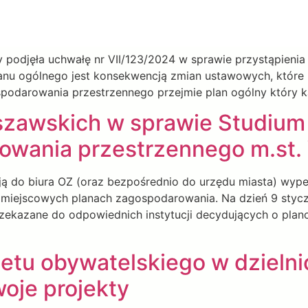
 podjęła uchwałę nr VII/123/2024 w sprawie przystąpienia
nu ogólnego jest konsekwencją zmian ustawowych, które m
podarowania przestrzennego przejmie plan ogólny który k
szawskich w sprawie Studium
owania przestrzennego m.st
ją do biura OZ (oraz bezpośrednio do urzędu miasta) wyp
 miejscowych planach zagospodarowania. Na dzień 9 stycz
zekazane do odpowiednich instytucji decydujących o plan
żetu obywatelskiego w dzieln
oje projekty