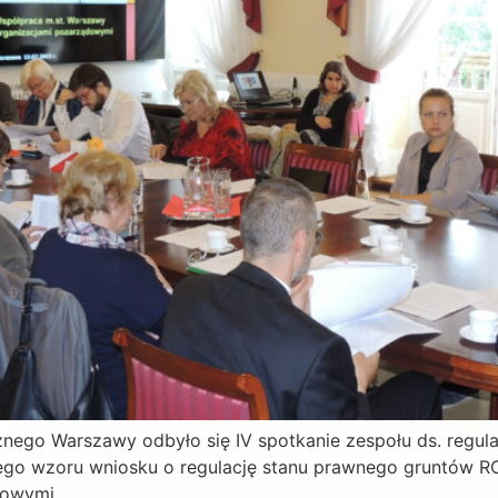
ecznego Warszawy odbyło się IV spotkanie zespołu ds. regu
go wzoru wniosku o regulację stanu prawnego gruntów RO
dowymi.