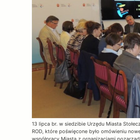
13 lipca br. w siedzibie Urzędu Miasta Stoł
ROD, które poświęcone było omówieniu nowe
współpracy Miasta z organizacjami pozarzą