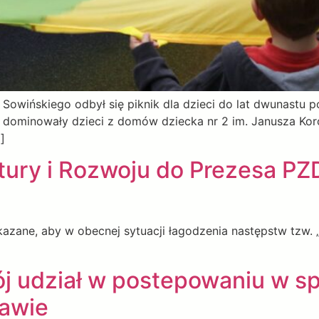
Sowińskiego odbył się piknik dla dzieci do lat dwunastu 
i dominowały dzieci z domów dziecka nr 2 im. Janusza Kor
]
uktury i Rozwoju do Prezesa P
skazane, aby w obecnej sytuacji łagodzenia następstw tzw.
ój udział w postepowaniu w 
awie