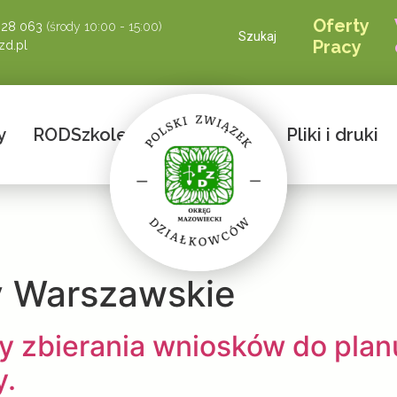
Oferty
928 063
(środy 10:00 - 15:00)
Szukaj
Pracy
d.pl
y
ROD
Szkolenia
Przetargi
Pliki i druki
 Warszawskie
 zbierania wniosków do plan
y.