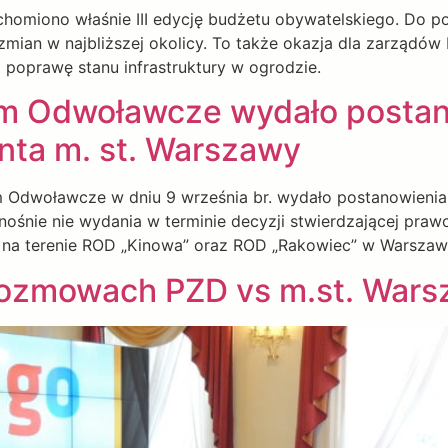
chomiono właśnie III edycję budżetu obywatelskiego. Do p
ian w najbliższej okolicy. To także okazja dla zarządów
 poprawę stanu infrastruktury w ogrodzie.
m Odwoławcze wydało postan
nta m. st. Warszawy
 Odwoławcze w dniu 9 września br. wydało postanowienia
ośnie nie wydania w terminie decyzji stwierdzającej pra
 na terenie ROD „Kinowa” oraz ROD „Rakowiec” w Warszaw
 rozmowach PZD vs m.st. War