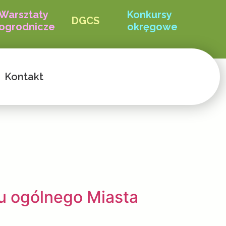
Warsztaty
Konkursy
DGCS
ogrodnicze
okręgowe
Kontakt
u ogólnego Miasta