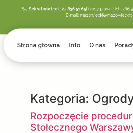
Sekretariat tel.: 22 836 51 65
Porady prawne tel.:
786 
E-mail:
mazowiecki@mazowieckipz
Strona główna
Info
O nas
Porad
Kategoria:
Ogrody
Rozpoczęcie procedury
Stołecznego Warszaw