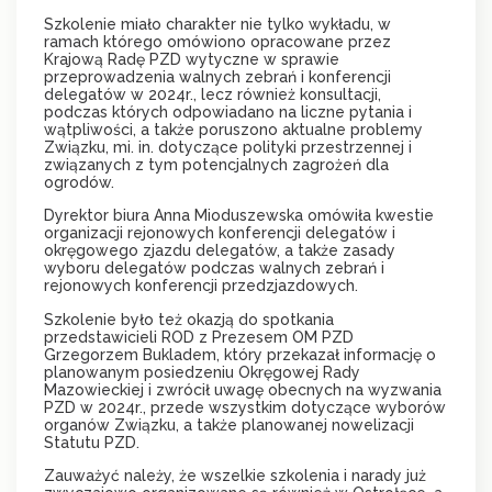
Szkolenie miało charakter nie tylko wykładu, w
ramach którego omówiono opracowane przez
Krajową Radę PZD wytyczne w sprawie
przeprowadzenia walnych zebrań i konferencji
delegatów w 2024r., lecz również konsultacji,
podczas których odpowiadano na liczne pytania i
wątpliwości, a także poruszono aktualne problemy
Związku, mi. in. dotyczące polityki przestrzennej i
związanych z tym potencjalnych zagrożeń dla
ogrodów.
Dyrektor biura Anna Mioduszewska omówiła kwestie
organizacji rejonowych konferencji delegatów i
okręgowego zjazdu delegatów, a także zasady
wyboru delegatów podczas walnych zebrań i
rejonowych konferencji przedzjazdowych.
Szkolenie było też okazją do spotkania
przedstawicieli ROD z Prezesem OM PZD
Grzegorzem Bukladem, który przekazał informację o
planowanym posiedzeniu Okręgowej Rady
Mazowieckiej i zwrócił uwagę obecnych na wyzwania
PZD w 2024r., przede wszystkim dotyczące wyborów
organów Związku, a także planowanej nowelizacji
Statutu PZD.
Zauważyć należy, że wszelkie szkolenia i narady już