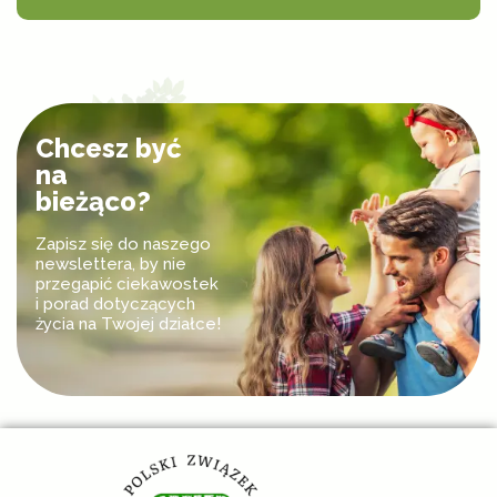
Chcesz być
na
bieżąco?
Zapisz się do naszego
newslettera, by nie
przegapić ciekawostek
i porad dotyczących
życia na Twojej działce!