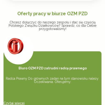
Oferty pracy w biurze OZM PZD
Chcesz dołączyć do naszego zespołu i stać się częścią
Polskiego Związku Działkowców? Sprawdź, co dla Ciebie
przygotowaliśmy!
Biuro OZM PZD zatrudni radcę prawnego
Radca Prawny Do głównych zadań na tym stanowisku należy:
Oczekiwania: Oferujemy:
Czytaj więcej
Cz